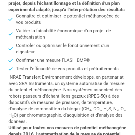
projet, depuis l’échantillonnage et la définition d’un plan
expérimental adapté, jusqu’à l’interprétation des résultats
Connaître et optimiser le potentiel méthanogène de
vos produits
Valider la faisabilité économique d’un projet de
méthanisation
Contrôler ou optimiser le fonctionnement d’un
digesteur
Confirmer une mesure FLASH BMP®
Tester l'efficacité de vos produits et prétraitements
INRAE Transfert Environnement développe, en partenariat
avec SRA Instruments, un système automatisé de mesure
du potentiel méthanogène. Nos systèmes associent des
robots passeurs d’échantillons gazeux (RPEG-50) à des
dispositifs de mesures de pression, de température,
d’analyse de composition du biogaz (CH
, CO
, H
S, N
, O
,
4
2
2
2
2
H
O) par chromatographie, d’acquisition et d’analyse des
2
données.
Utilisé pour toutes nos mesures de potentiel méthanogène
depuis 2016, l’automatisation de la mesure de potentiel