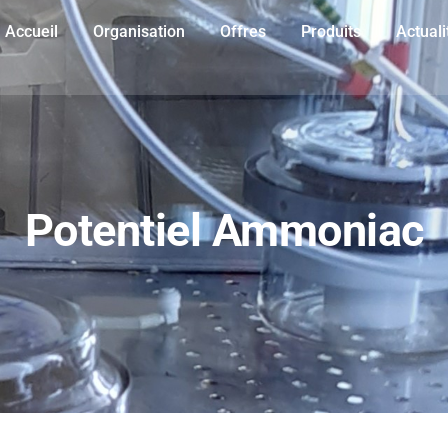
Accueil
Organisation
Offres
Produits
Actuali
Potentiel Ammoniac